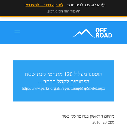
📦 הבלוג עבר לבית חדש.
לתוכן עדכני — לחצו כאן
העמוד הזה הוא ארכיון.
הוספנו מעל ל 120 מתחמי לינת שטח
הפתוחים לקהל הרחב…
http://www.parks.org.il/Pages/CampMapShelet.aspx
מהיום הראשון בגרוטראלי כשר
ספט 20, 2016