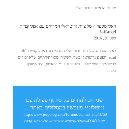
מהיום הראשון בגרוטראלי...
ראלי מספר 4 של צוות גרוטראלי המדהים עם אפליקציית
off-road!…
ספט 20, 2016
ראלי מספר 4 של צוות גרוטראלי המדהים עם אפליקציית off-
road! הפעם גרוטראלי כשר, לשומרי מסורת/דתיים שלא יכולים
להשתתף בסופי שבוע. הצטרפנו ליום הראשון, היה מטורף!
בקרוב...
שמחים להודיע על שיתוף פעולה עם
ג’יפולוג!! מעכשיו במסלולים באתר…
http://www.jeepolog.com/forums/content.php/3768-
מסלול-4X4-מעלה-עשוש-הר-כיפה-נחל-חדב-ונקרות