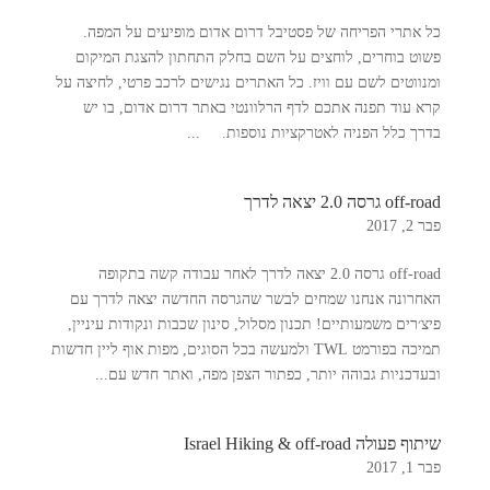
כל אתרי הפריחה של פסטיבל דרום אדום מופיעים על המפה.
פשוט בוחרים, לוחצים על השם בחלק התחתון להצגת המיקום
ומנווטים לשם עם וויז. כל האתרים נגישים לרכב פרטי, לחיצה על
קרא עוד תפנה אתכם לדף הרלוונטי באתר דרום אדום, בו יש
בדרך כלל הפניה לאטרקציות נוספות. ...
off-road גרסה 2.0 יצאה לדרך
פבר 2, 2017
off-road גרסה 2.0 יצאה לדרך לאחר עבודה קשה בתקופה
האחרונה אנחנו שמחים לבשר שהגרסה החדשה יצאה לדרך עם
פיצ׳רים משמעותיים! תכנון מסלול, סינון שכבות ונקודות עיניין,
תמיכה בפורמט TWL ולמעשה בכל הסוגים, מפות אוף ליין חדשות
ובעדכניות גבוהה יותר, כפתור הצפן מפה, ואתר חדש עם...
שיתוף פעולה Israel Hiking & off-road
פבר 1, 2017