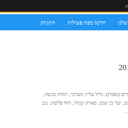
ן.
לנו
חדש! מפת פעילות
התנתק
 חדשה שביל נט הוציאו עדכון גדול! העדכון כולל 14 איזורים (מפות): גליל עליון מערבי, רמות מנשה,
ם, יער בן שמן, פארק קנדה, חוף פלשת, נגב
.