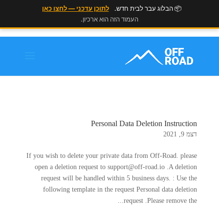
📦 הבלוג עבר לבית חדש.
לתוכן עדכני — לחצו כאן
העמוד הזה הוא ארכיון.
Personal Data Deletion Instruction
דצמ 9, 2021
If you wish to delete your private data from Off-Road. please
open a deletion request to
support@off-road.io
.A deletion
request will be handled within 5 business days. : Use the
following template in the request Personal data deletion
request .Please remove the...