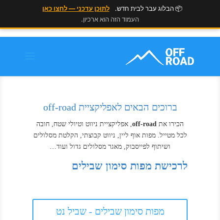
📦 הבלוג עבר לבית חדש.
לתוכן עדכני — לחצו כאן
העמוד הזה הוא ארכיון.
ברוכים הבאים לאפליקציית off-road
הכירו את
off-road
, אפליקציית ניווט וטיולי שטח, חובה
לכל מטייל. מפות אוף ליין, ניווט קבוצתי, הקלטת מסלולים
ושיתוף לפייסבוק, מאגר מסלולים גדול ועוד…
לרכישת מפות סימון שבילים
מפות סימון שבילים - שביל נט